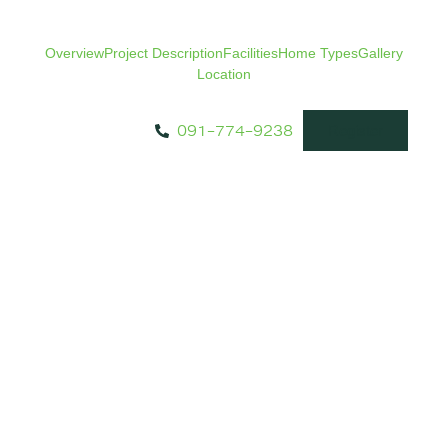
Overview
Project Description
Facilities
Home Types
Gallery
Location
091-774-9238
Register