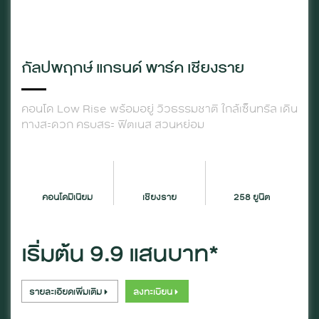
กัลปพฤกษ์ แกรนด์ พาร์ค เชียงราย
คอนโด Low Rise พร้อมอยู่ วิวธรรมชาติ ใกล้เซ็นทรัล เดิน
ทางสะดวก ครบสระ ฟิตเนส สวนหย่อม
เชียงราย
คอนโดมิเนียม
258 ยูนิต
เริ่มต้น 9.9 แสนบาท*
รายละเอียดเพิ่มเติม
ลงทะเบียน