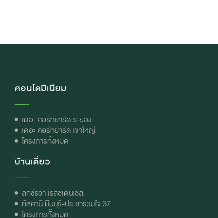
คอนโดมิเนียม
เดอะ คอร์ทยาร์ด ระยอง
เดอะ คอร์ทยาร์ด เขาใหญ่
โครงการทั้งหมด
บ้านเดี่ยว
ลักซ์ริวา เรสซิเดนเซส
ทัสคานี มีนบุรี-ประชาร่วมใจ 37
โครงการทั้งหมด