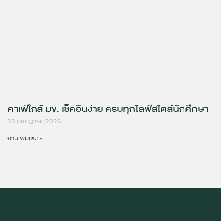
คาเฟ่ใกล้ มข. เช็คอินง่าย ครบทุกไลฟ์สไตล์นักศึกษา
23 กรกฎาคม 2026
อ่านเพิ่มเติม »