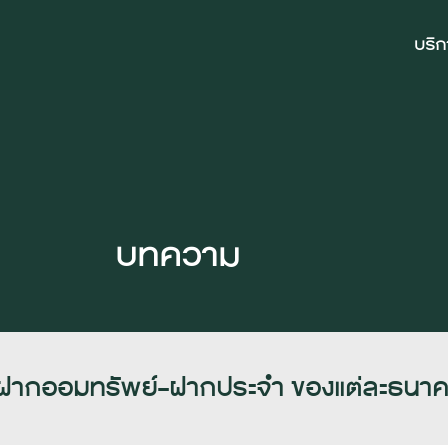
บริ
บทความ
ินฝากออมทรัพย์-ฝากประจำ ของแต่ละธนา