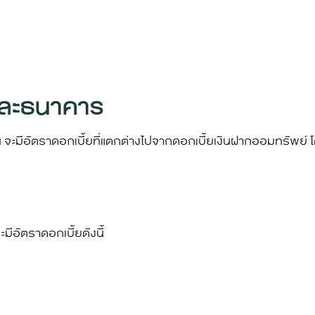
่ละธนาคาร
จะมีอัตราดอกเบี้ยที่แตกต่างไปจาก
ดอกเบี้ยเงินฝากออมทรัพย์
โ
อัตราดอกเบี้ยดังนี้