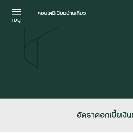
คอนโดมิเนียม
บ้านเดี่ยว
เมนู
อัตราดอกเบี้ยเง