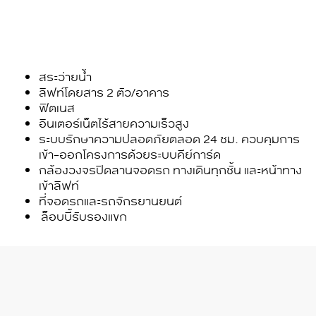
สระว่ายน้ำ
ลิฟท์โดยสาร
2
ตัว/อาคาร
ฟิตเนส
อินเตอร์เน็ตไร้สายความเร็วสูง
ระบบรักษาความปลอดภัยตลอด
24
ชม. ควบคุมการ
เข้า-ออกโครงการด้วยระบบคีย์การ์ด
กล้องวงจรปิดลานจอดรถ ทางเดินทุกชั้น และหน้าทาง
เข้าลิฟท์
ที่จอดรถและรถจักรยานยนต์
ล็อบบี้รับรองแขก