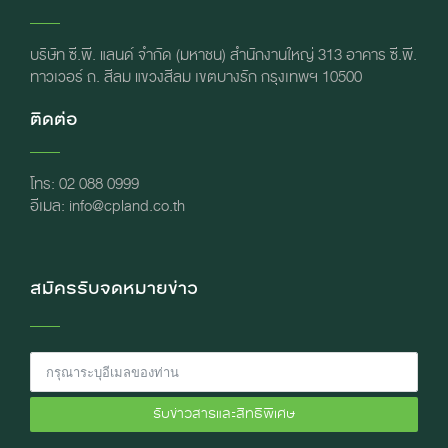
บริษัท ซี.พี. แลนด์ จำกัด (มหาชน) สำนักงานใหญ่ 313 อาคาร ซี.พี.
ทาวเวอร์ ถ. สีลม แขวงสีลม เขตบางรัก กรุงเทพฯ 10500
ติดต่อ
โทร: 02 088 0999
อีเมล: info@cpland.co.th
สมัครรับจดหมายข่าว
รับข่าวสารและสิทธิพิเศษ