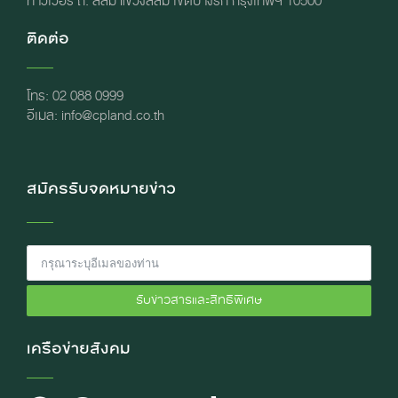
ทาวเวอร์ ถ. สีลม แขวงสีลม เขตบางรัก กรุงเทพฯ 10500
ติดต่อ
โทร: 02 088 0999
อีเมล: info@cpland.co.th
สมัครรับจดหมายข่าว
รับข่าวสารและสิทธิพิเศษ
เครือข่ายสังคม