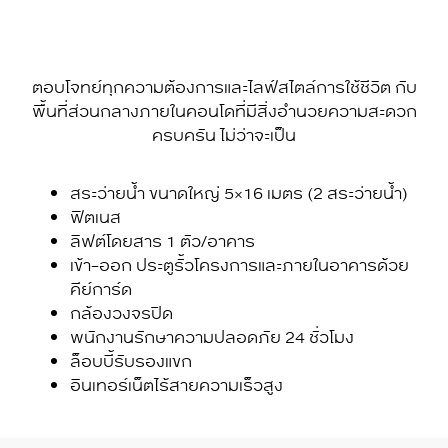
ตอบโจทย์ทุกความต้องการและไลฟ์สไตล์การใช้ชีวิต กับ
พื้นที่ส่วนกลางภายในคอนโดที่มีสิ่งอำนวยความสะดวก
ครบครัน ไม่ว่าจะเป็น
สระว่ายน้ำ ขนาดใหญ่ 5×16 เมตร (2 สระว่ายน้ำ)
ฟิตเนส
ลิฟต์โดยสาร 1 ตัว/อาคาร
เข้า-ออก ประตูรั้วโครงการและภายในอาคารด้วย
คีย์การ์ด
กล้องวงจรปิด
พนักงานรักษาความปลอดภัย 24 ชั่วโมง
ล็อบบี้รับรองแขก
อินเทอร์เน็ตไร้สายความเร็วสูง