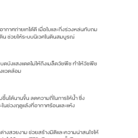
ากาศถ่ายเทได้ดี เมื่อใบและกิ่งร่วงหล่นทับถม
อดิน ช่วยให้ระบบนิเวศในดินสมบูรณ์
 บดบังแสงแดดไม่ให้ถึงเมล็ดวัชพืช ทำให้วัชพืช
่งแวดล้อม
นได้นานขึ้น ลดความถี่ในการให้น้ำ ซึ่ง
ะในช่วงฤดูแล้งที่อากาศร้อนและแห้ง
่างสวยงาม ช่วยสร้างมิติและความน่าสนใจให้