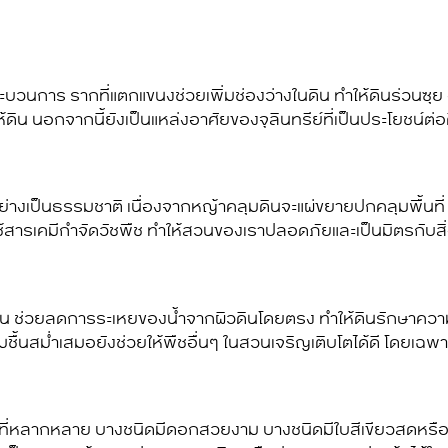
บวนการ รากที่แตกแขนงช่วยเพิ่มช่องว่างในดิน ทำให้ดินร่วนซุย อ
ิน นอกจากนี้ยังเป็นแหล่งอาศัยของจุลินทรีย์ที่เป็นประโยชน์ต่
่างเป็นธรรมชาติ เนื่องจาก
หญ้าคลุมดิน
จะแผ่ขยายปกคลุมพื้นที่
้สารเคมีกำจัดวัชพืช ทำให้สวนของเราปลอดภัยและเป็นมิตรกับสิ
ิน ช่วยลดการระเหยของน้ำจากผิวดินโดยตรง ทำให้ดินรักษาความชื้
ชื้นสม่ำเสมอยังช่วยให้พืชอื่นๆ ในสวนเจริญเติบโตได้ดี โดยเฉพา
ี่หลากหลาย บางชนิดมีดอกสวยงาม บางชนิดมีใบสีเขียวสดหรือด