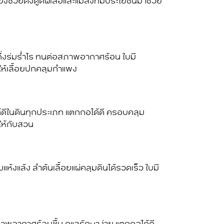
ังช่วยดึงดูดผีเสื้อและแมลงที่มีประโยชน์มาช่วย
ะกึ่งร่มร่ำไร ทนต่อสภาพอากาศร้อน ใบมี
ยให้เลื้อยปกคลุมกำแพง
ด้ดีในดินทุกประเภท แตกกอได้ดี ครอบคลุม
ให้กับสวน
งแล้ง ลำต้นเลื้อยแผ่คลุมดินได้รวดเร็ว ใบมี
อสภาพอากาศร้อนชื้น ดูแลรักษาง่าย แตกกอได้ดี