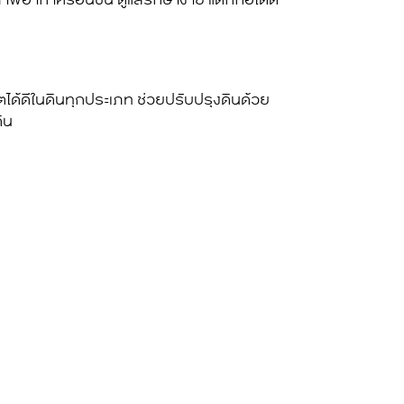
ตได้ดีในดินทุกประเภท ช่วยปรับปรุงดินด้วย
ิน