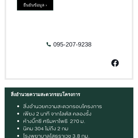
ยืนยันข้อมูล ›
095-207-9238
สิ่งอำนวยความสะดวกรอบโครงการ
สิ่งอำนวยความสะดวกรอบโครงการ
เพียง
2
นาที จากโลตัส คลองรั้ง
ห้างบิ๊กซี ศรีมหาโพธิ
270
ม
.
นิคม
304
ไม่ถึง
2
กม
โรงพยาบาลโสธราเวช
3.8
กม
.