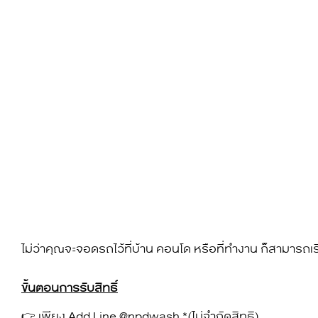
ไม่ว่าคุณจะจอดรถไว้ที่บ้าน คอนโด หรือที่ทำงาน ก็สาม
ขั้นตอนการรับสิทธิ์
👉 เพียง Add Line @npdwash *(ไม่จำกัดสิทธิ)