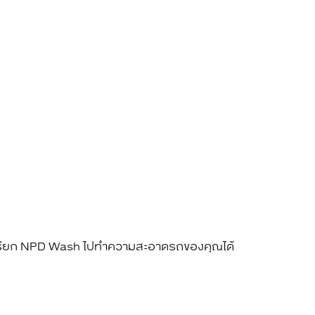
ารถเรียก NPD Wash ไปทำความสะอาดรถของคุณได้