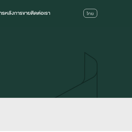
การหลังการขาย
ติดต่อเรา
ไทย