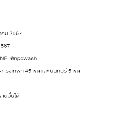
วาคม 2567
 2567
 LINE: @npdwash
 กรุงเทพฯ 45 เขต และ นนทบุรี 5 เขต
ายอื่นได้