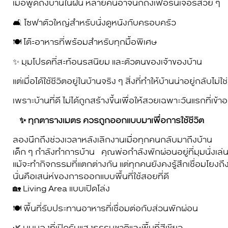
เมื่อพูดถึงบ้านในฝัน หลายคนอาจนึกถึงเฟอร์นิเจอร์สวย ๆ
🛋️ โซฟาตัวใหญ่สำหรับนั่งดูหนังกับครอบครัว
🍽️ โต๊ะอาหารที่พร้อมสำหรับทุกมื้อพิเศษ
✨ มุมโปรดที่สะท้อนรสนิยม และตัวตนของเจ้าของบ้าน
แต่เมื่อได้ใช้ชีวิตอยู่ในบ้านจริง ๆ สิ่งที่ทำให้บ้านน่าอยู่กลับ
เพราะบ้านที่ดี ไม่ได้ถูกสร้างขึ้นเพื่อให้สวยเฉพาะวันแรกที่
✨ ทุกตารางเมตร ควรถูกออกแบบมาเพื่อการใช้ชีวิต
ลองนึกถึงช่วงเวลาหลังเลิกงานเมื่อทุกคนกลับมาถึงบ้าน
เด็ก ๆ กำลังทำการบ้าน คุณพ่อกำลังพักผ่อนอยู่ที่มุมนั่งเล่
แม้จะทำกิจกรรมที่แตกต่างกัน แต่ทุกคนยังคงรู้สึกเชื่อมโยงถึ
นั่นคือเสน่ห์ของการออกแบบพื้นที่ใช้สอยที่ดี
🏡 Living Area แบบเปิดโล่ง
🍽️ พื้นที่รับประทานอาหารที่เชื่อมต่อกับส่วนพักผ่อน
🌿 มุมมองที่เปิดรับแสงธรรมชาติและพื้นที่สีเขียว