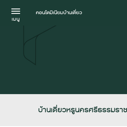
คอนโดมิเนียม
บ้านเดี่ยว
เมนู
บ้านเดี่ยวหรูนครศรีธรรมราช