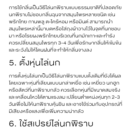
การใช้กลิ่นเป็นวิธีไล่นกพิราบแบบธรรมชาติที่ปลอดภัย
นกพิราบไม่ชอบกลิ่นฉุนจากสมุนไพรหลายชนิด เช่น
พริกไทย กานพลู ตะไคร้หอม หรือมินต์ สามารถนำ
สมุนไพรเหล่านี้มาบดหรือใส่ถุงผ้าวางไว้ในจุดที่นกชอบ
มา หรือโรยผงพริกไทยบริเวณที่นกมักเกาะและทำรัง
ควรเปลี่ยนสมุนไพรทุก 3-4 วันเพื่อรักษากลิ่นให้เข้มข้น
และระวังไม่ให้โดนฝนที่จะทำให้กลิ่นจางลง
5. ตั้งหุ่นไล่นก
การตั้งหุ่นไล่นกเป็นวิธีไล่นกพิราบแบบดั้งเดิมที่ยังได้ผล
โดยเฉพาะหุ่นที่เลียนแบบนกล่าเหยื่อ เช่น เหยี่ยว นกฮูก
หรือสัตว์ที่นกพิราบกลัว ควรเลือกหุ่นที่มีขนาดสมจริง
และเคลื่อนไหวได้ตามแรงลม เปลี่ยนตำแหน่งหุ่นทุก 2-3
วันเพื่อไม่ให้นกพิราบคุ้นชิน และอาจใช้ร่วมกับอุปกรณ์ที่
มีเสียงหรือแสงเพื่อเพิ่มความน่ากลัว
6. ใช้สเปรย์ไล่นกพิราบ