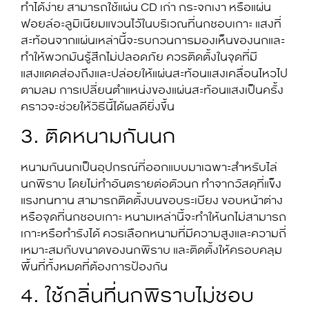
ทำได้ง่าย สามารถใช้แผ่น CD เก่า กระจกเงา หรือแผ่น
ฟอยล์อะลูมิเนียมแขวนไว้ในบริเวณที่นกชอบเกาะ แสงที่
สะท้อนจากแผ่นเหล่านี้จะรบกวนการมองเห็นของนกและ
ทำให้พวกมันรู้สึกไม่ปลอดภัย ควรติดตั้งในจุดที่มี
แสงแดดส่องถึงและปล่อยให้แผ่นสะท้อนแสงเคลื่อนไหวไป
ตามลม การเปลี่ยนตำแหน่งของแผ่นสะท้อนแสงเป็นครั้ง
คราวจะช่วยให้วิธีนี้ได้ผลดียิ่งขึ้น
3. ติดหนามกันนก
หนามกันนกเป็นอุปกรณ์ที่ออกแบบมาเฉพาะสำหรับไล่
นกพิราบ โดยไม่ทำอันตรายต่อตัวนก ทำจากวัสดุที่แข็ง
แรงทนทาน สามารถติดตั้งบนขอบระเบียง ขอบหน้าต่าง
หรือจุดที่นกชอบเกาะ หนามเหล่านี้จะทำให้นกไม่สามารถ
เกาะหรือทำรังได้ ควรเลือกหนามที่มีความสูงและความถี่
เหมาะสมกับขนาดของนกพิราบ และติดตั้งให้ครอบคลุม
พื้นที่ทั้งหมดที่ต้องการป้องกัน
4. ใช้กลิ่นที่นกพิราบไม่ชอบ