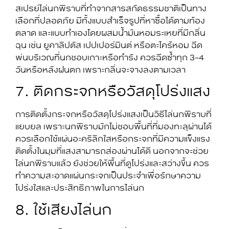
สเปรย์ไล่นกพิราบที่ทำจากสารสกัดธรรมชาติเป็นทาง
เลือกที่ปลอดภัย มีทั้งแบบสำเร็จรูปที่หาซื้อได้ตามท้อง
ตลาด และแบบทำเองโดยผสมน้ำมันหอมระเหยที่มีกลิ่น
ฉุน เช่น ยูคาลิปตัส เปปเปอร์มินต์ หรือตะไคร้หอม ฉีด
พ่นบริเวณที่นกชอบเกาะหรือทำรัง ควรฉีดซ้ำทุก 3-4
วันหรือหลังฝนตก เพราะกลิ่นจะจางลงตามเวลา
7. ติดกระจกหรือวัสดุโปร่งแสง
การติดตั้งกระจกหรือวัสดุโปร่งแสงเป็นวิธีไล่นกพิราบที่
แยบยล เพราะนกพิราบมักไม่ชอบพื้นที่ที่มองทะลุผ่านได้
ควรเลือกใช้แผ่นอะคริลิกใสหรือกระจกที่มีความแข็งแรง
ติดตั้งในมุมที่แสงสามารถส่องผ่านได้ดี นอกจากจะช่วย
ไล่นกพิราบแล้ว ยังช่วยให้พื้นที่ดูโปร่งและสว่างขึ้น ควร
ทำความสะอาดแผ่นกระจกเป็นประจำเพื่อรักษาความ
โปร่งใสและประสิทธิภาพในการไล่นก
8. ใช้เสียงไล่นก