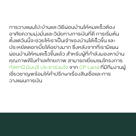
การวางแผน
โปะบ้าน
และ
วิธีผ่อนบ้านให้หมดเร็ว
ต้อง
อาศัยความมุ่งมั่นและวินัยทางการเงินที่ดี การเริ่มต้น
ตั้งแต่วันนี้จะช่วยให้เราเป็นเจ้าของบ้านได้เร็วขึ้น และ
ประหยัดดอกเบี้ยได้อย่างมาก ซึ่งหลังจากที่เรามีแผน
ผ่อนบ้านให้หมดเร็วขึ้นแล้ว สำหรับผู้ที่กำลังมองหาบ้าน
คุณภาพดีในทำเลศักยภาพ สามารถเยี่ยมชมโครงการ
ทัสคานี มีนบุรี ประชาร่วมใจ
จาก
CP Land
ที่มีทีมงานผู้
เชี่ยวชาญพร้อมให้คำปรึกษาเรื่องสินเชื่อและการ
วางแผนการเงิน