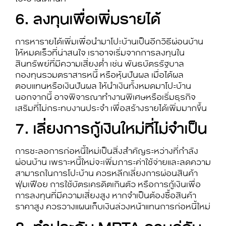
6. ลงทุนเพื่อเพิ่มรายได้
การหารายได้เพิ่มเพื่อนำมา
โปะบ้าน
เป็นอีก
วิธีผ่อนบ้าน
ให้หมดเร็ว
ที่น่าสนใจ เราอาจเริ่มจากการลงทุนใน
สินทรัพย์ที่มีความเสี่ยงต่ำ เช่น พันธบัตรรัฐบาล
กองทุนรวมตราสารหนี้ หรือหุ้นปันผล เมื่อได้ผล
ตอบแทนหรือเงินปันผล ให้นำเงินทั้งหมดมา
โปะบ้าน
นอกจากนี้ อาจพิจารณาทำงานพิเศษหรือเริ่มธุรกิจ
เสริมที่ไม่กระทบงานประจำ เพื่อสร้างรายได้เพิ่มมากขึ้น
7. เลี่ยงการกู้เงินใหม่ที่ไม่จำเป็น
การชะลอการก่อหนี้ใหม่เป็นสิ่งสำคัญระหว่างที่กำลัง
ผ่อนบ้าน เพราะหนี้ใหม่จะเพิ่มภาระค่าใช้จ่ายและลดความ
สามารถในการ
โปะบ้าน
ควรหลีกเลี่ยงการผ่อนสินค้า
ฟุ่มเฟือย การใช้บัตรเครดิตเกินตัว หรือการกู้เงินเพื่อ
การลงทุนที่มีความเสี่ยงสูง หากจำเป็นต้องซื้อสินค้า
ราคาสูง ควรวางแผนเก็บเงินล่วงหน้าแทนการก่อหนี้ใหม่