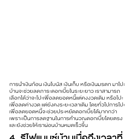
การนำเงินก้อน เงินโบนัส เงินเก็บ หรือเงินมรดก มา
โปะ
บ้าน
จะช่วยลดภาระดอกเบี้ยในระยะยาว เราสามารถ
เลือกได้ว่าจะโปะเพื่อลดยอดหนี้แต่คงงวดเดิม หรือโปะ
เพื่อลดค่างวด แต่ยังคงระยะเวลาเดิม โดยทั่วไปการโปะ
เพื่อลดยอดหนี้จะช่วยประหยัดดอกเบี้ยได้มากกว่า
เพราะเป็นการลดฐานในการคำนวณดอกเบี้ยโดยตรง
และยังช่วยให้เราผ่อนบ้านหมดเร็วขึ้น
4. รีไฟแนนซ์บ้านเมื่อถึงเวลาที่