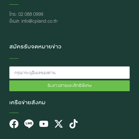
โทร: 02 088 0999
อีเมล: info@cpland.co.th
สมัครรับจดหมายข่าว
รับข่าวสารและสิทธิพิเศษ
เครือข่ายสังคม