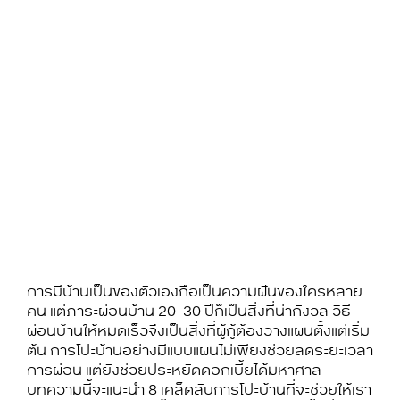
การมีบ้านเป็นของตัวเองถือเป็นความฝันของใครหลาย
คน แต่ภาระผ่อนบ้าน 20-30 ปีก็เป็นสิ่งที่น่ากังวล
วิธี
ผ่อนบ้านให้หมดเร็ว
จึงเป็นสิ่งที่ผู้กู้ต้องวางแผนตั้งแต่เริ่ม
ต้น การ
โปะบ้าน
อย่างมีแบบแผนไม่เพียงช่วยลดระยะเวลา
การผ่อน แต่ยังช่วยประหยัดดอกเบี้ยได้มหาศาล
บทความนี้จะแนะนำ 8 เคล็ดลับการ
โปะบ้าน
ที่จะช่วยให้เรา