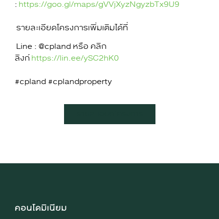
:
https://goo.gl/maps/gVVjXyzNgyzbTx9U9
รายละเอียดโครงการเพิ่มเติมได้ที่
Line : @cpland หรือ คลิก
ลิงก์
https://lin.ee/ySC2hK0
#cpland #cplandproperty
รายละเอียดโครงการ
คอนโดมิเนียม