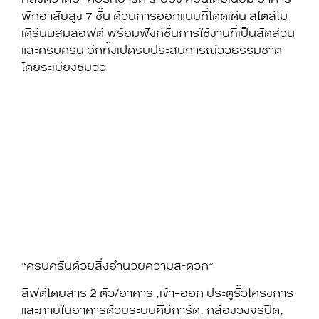
พักอาสัยสูง 7 ชั้น ด้วยการออกแบบที่โดดเด่น สไตล์โม
เดิร์นผสมลอฟต์ พร้อมฟังก์ชั่นการใช้งานที่เป็นสัดส่วน
และครบครัน อีกทั้งเปิดรับประสบการณ์วิวธรรมชาติ
โดยระเบียงชมวิว
“ครบครันด้วยสิ่งอำนวยความสะดวก”
ลิฟต์โดยสาร 2 ตัว/อาคาร ,เข้า-ออก ประตูรั้วโครงการ
และภายในอาคารด้วยระบบคีัย์การ์ด, กล้องวงจรปิด,