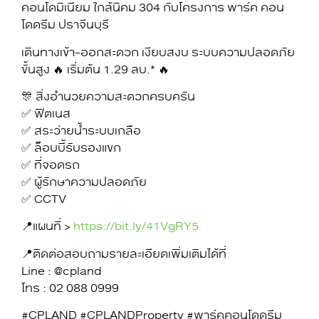
คอนโดมิเนียม ใกล้นิคม 304 กับโครงการ พาร์ค คอน
โดดรีม ปราจีนบุรี
เดินทางเข้า-ออกสะดวก เงียบสงบ ระบบความปลอดภัย
ขั้นสูง 🔥 เริ่มต้น 1.29 ลบ.* 🔥
🎊 สิ่งอำนวยความสะดวกครบครัน
✅ ฟิตเนส
✅ สระว่ายน้ำระบบเกลือ
✅ ล็อบบี้รับรองแขก
✅ ที่จอดรถ
✅ ผู้รักษาความปลอดภัย
✅ CCTV
📍แผนที่ >
https://bit.ly/41VgRY5
📍ติดต่อสอบถามรายละเอียดเพิ่มเติมได้ที่
Line : @cpland
โทร : 02 088 0999
#CPLAND #CPLANDProperty #พาร์คคอนโดดรีม