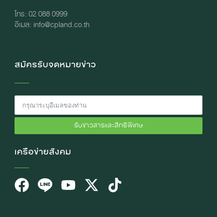
โทร: 02 088 0999
อีเมล: info@cpland.co.th
สมัครรับจดหมายข่าว
รับข่าวสารและสิทธิพิเศษ
เครือข่ายสังคม