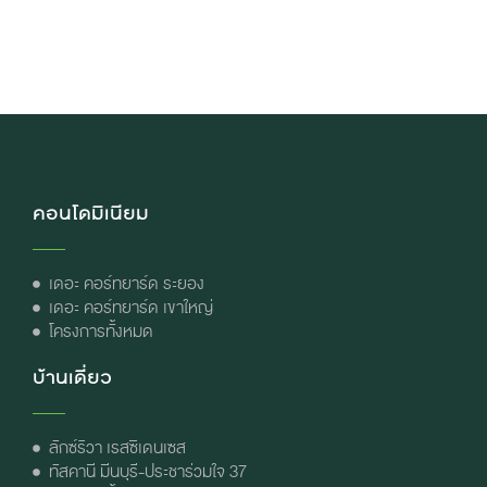
คอนโดมิเนียม
เดอะ คอร์ทยาร์ด ระยอง
เดอะ คอร์ทยาร์ด เขาใหญ่
โครงการทั้งหมด
บ้านเดี่ยว
ลักซ์ริวา เรสซิเดนเซส
ทัสคานี มีนบุรี-ประชาร่วมใจ 37