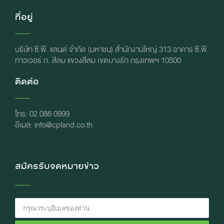
ที่อยู่
บริษัท ซี.พี. แลนด์ จำกัด (มหาชน) สำนักงานใหญ่ 313 อาคาร ซี.พี.
ทาวเวอร์ ถ. สีลม แขวงสีลม เขตบางรัก กรุงเทพฯ 10500
ติดต่อ
โทร: 02 088 0999
อีเมล: info@cpland.co.th
สมัครรับจดหมายข่าว