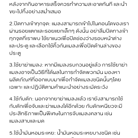
หลังจากกินอาหารเสร็จควรทำความสะอาดทันที และนำ
ขยะไปทิ้งอย่างสม่ำเสมอ
2.ปิดทางเข้าทุกจุด: แมลงสามารถเข้าไปในคอนโดของเรา
ผ่านรอยแตกและรอยแยกเล็กๆ ดังนั้น อย่าลืมปิดทางเข้า
ทุกจุดที่เราพบ ใช้ยาแนวเพื่อปิดช่องว่างรอบหน้าต่าง
และประตู และเลือกใช้คิ้วกันเเมลงเพื่อปิดด้านล่างของ
ประตู
3.ใช้ยาฆ่าแมลง: หากมีแมลงรบกวนอยู่แล้ว การใช้ยาฆ่า
แมลงอาจเป็นวิธีที่ได้ผลในการกำจัดพวกมัน มองหา
ผลิตภัณฑ์ที่ออกแบบมาเพื่อกำจัดเเมลงชนิดนั้นๆโดย
เฉพาะ และปฏิบัติตามคำแนะนำอย่างระมัดระวัง
4.ใช้กับดัก: นอกจากยาฆ่าแมลงแล้ว เรายังสามารถใช้
กับดักเพื่อจับและฆ่าแมลงได้อีกด้วย กับดักเหนียวจะมี
ประสิทธิภาพเป็นพิเศษในการจับแมลงคลาน เช่น
แมลงสาบและมด
5.ใช้น้ำมันหอมระเหย: น้ำมันหอมระเหยบางชนิด เช่น