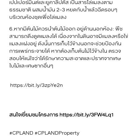
เปปเปอร์มินต์และยูคาลิปตัส เป็นสารไล่แมลงตาม
ธรรมชาติ ผสมน้ำมัน 2-3 หยดกับน้ำแล้วฉีดรอบๆ
บริเวณห้องชุดเพื่อไล่แมลง
6.หากมีต้นไม้ควรนำต้นไม้ออก อยู่ด้านนอกห้อง: พืช
สามารถดึงดูดแมลงได้ เนื่องจากในดินอาจมีเเมลงหรือไข่
เเมลงเเฝงอยู่ ดังนั้นการเก็บไว้ข้างนอกจะช่วยป้องกัน
การแพร่กระจายได้ หากต้องเก็บต้นไม้ไว้ข้างใน ตรวจ
สอบให้แน่ใจว่าได้รักษาความสะอาดและปราศจากเศษ
ใบไม้และเศษซากอื่นๆ
https://bit.ly/3zpYe2n
สนใจเยี่ยมชมโครงการ https://bit.ly/3FW4Lq1
#CPLAND #CPLANDProperty