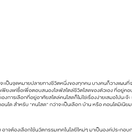
ะเป็นจุดหมายปลายทางชีวิตหนึ่งของทุกคน บางคนก็วางแผนที่จะซ
็เพียงแค่ซื้อเพื่อตอบสนองไลฟ์สไตล์ชีวิตโสดของตัวเอง ที่อยู่ค
ตุนี้เองการเลือกที่อยู่อาศัยสไตล์คนโสดก็ไม่ใช่เรื่องง่ายเสมอไปนะจ๊
บ้านคอนโด สำหรับ “คนโสด” กว่าจะเป็นเลือก บ้าน หรือ คอนโดมิเนี
ถึง อาจต้องเลือกใช้นวัตกรรมเทคโนโลยีใหม่ๆ มาเป็นองค์ประกอบ