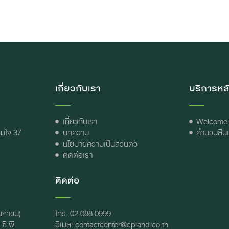
เกี่ยวกับเรา
บริการหล
เกี่ยวกับเรา
Welcome
วมใจ 37
บทความ
คำนวนสินเช
นโยบายความเป็นส่วนตัว
ติดต่อเรา
ติดต่อ
(มหาชน)
โทร: 02 088 0999
ี.พี.
อีเมล: contactcenter@cpland.co.th