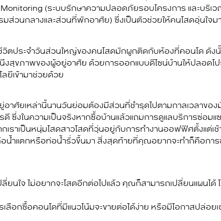
ty Monitoring (ระบบรักษาความปลอดภัยรอบโครงการ และบริเวณ
นกลางและส่วนที่พักอาศัย) ซึ่งเป็นตัวช่วยให้คนโสดอุ่นใจมากย
ะชีวิตประจำวันส่วนใหญ่ของคนโสดมักผูกติดกับห้องที่คอนโด ดังนั้
นึงสุขภาพของผู้อยู่อาศัย ด้วยการออกแบบดีไซน์บ้านให้ปลอดโป
ลยีเข้ามาช่วยด้วย
อยู่อาศัยเหล่านี้นานวันย่อมต้องมีส่วนที่ชำรุดไปตามกาลเวลาของมัน
งไรดี ซึ่งในความเป็นจริงหากซื้อบ้านแล้วแถมการดูแลบริการซ่อมแ
ากเราเป็นหนุ่มโสดสาวโสดที่วุ่นอยู่กับการทำงานออฟฟิศตั้งแต่เช
น้ำแตกหรือท่อน้ำรั่วขึ้นมา สิ่งสุดท้ายที่คุณอยากจะทำก็คือการ
ปลี่ยนใจ ไม่อยากจะโสดอีกต่อไปแล้ว คุณก็สามารถเปลี่ยนแผนได้ 
ือกซื้อคอนโดที่มีแนวโน้มจะขายต่อได้ง่าย หรือมีโอกาสปล่อยเช่