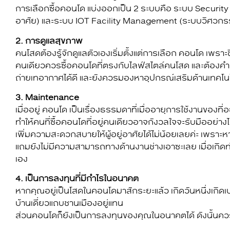
การเลือกซื้อคอนโด แบ่งออกเป็น 2 ระบบคือ ระบบ Securi
อาศัย) และระบบ IOT Facility Management (ระบบวิศวกรรมส่ว
2. การดูแลสุขภาพ
คนโสดต้องรู้จักดูแลตัวเองเริ่มตั้งแต่การเลือก คอนโด เพรา
คนเดียวควรซื้อคอนโดที่ตรงกับไลฟ์สไตล์คนโสด และต้องคำ
ถ่ายเทอากาศได้ดี และยังควรมองหาอุปกรณ์เสริมด้านเทคโนโ
3. Maintenance
เมื่ออยู่ คอนโด เป็นเรื่องธรรมดาที่เมื่ออายุการใช้งานของที่
ทำให้คนที่ซื้อคอนโดที่อยู่คนเดียวอาจกังวลใจจะรับมืออย่า
เพิ่มความสะดวกสบายให้ผู้อยู่อาศัยได้ไม่น้อยเลยค่ะ เพราะห
แถมยังไม่มีความสามารถทางด้านงานช่างเอาซะเลย เมื่อเกิดท่อ
เอง
4. เป็นการลงทุนที่มีกำไรในอนาคต
หากคุณอยู่เป็นโสดในคอนโดมาสักระยะแล้ว เกิดวันหนึ่งเกิดเ
บ้านเดี่ยวแถบชานเมืองอยู่แทน
ส่วนคอนโดก็ยังเป็นการลงทุนของคุณในอนาคตได้ ดังนั้นควรเล