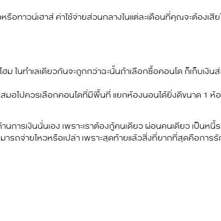
ี่ยวหรือทาวน์เฮาส์ ค่าใช้จ่ายส่วนกลางในแต่ละเดือนที่คุณจะต้องเส
ฮม ในทำเลเดียวกันจะถูกกว่าฉะนั้นถ้าเลือกซื้อคอนโด ก็เก็บเงินส่
บเสมอไปควรเลือกคอนโดที่มีพื้นที่ แยกห้องนอนได้ยิ่งดีขนาด 1 ห
การเงินนั่นเอง เพราะเราต้องกู้คนเดียว ผ่อนคนเดียว เป็นหนี้
มารถจ่ายไหวหรือเปล่า เพราะสุดท้ายแล้วสิ่งที่ยากที่สุดคือการรัก