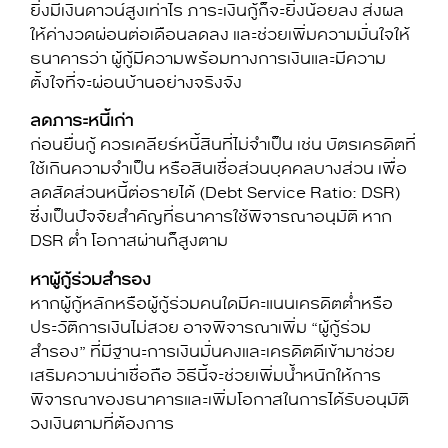
ยิ่งมีเงินดาวน์สูงเท่าไร ภาระเงินกู้ก็จะยิ่งน้อยลง ส่งผล
ให้ค่างวดผ่อนต่อเดือนลดลง และช่วยเพิ่มความมั่นใจให้
ธนาคารว่า ผู้กู้มีความพร้อมทางการเงินและมีความ
ตั้งใจที่จะผ่อนบ้านอย่างจริงจัง
ลดภาระหนี้เก่า
ก่อนยื่นกู้ ควรเคลียร์หนี้สินที่ไม่จำเป็น เช่น บัตรเครดิตที่
ใช้เกินความจำเป็น หรือสินเชื่อส่วนบุคคลบางส่วน เพื่อ
ลดสัดส่วนหนี้ต่อรายได้ (Debt Service Ratio: DSR)
ซึ่งเป็นปัจจัยสำคัญที่ธนาคารใช้พิจารณาอนุมัติ หาก
DSR ต่ำ โอกาสผ่านก็สูงตาม
หาผู้กู้ร่วมสำรอง
หากผู้กู้หลักหรือผู้กู้ร่วมคนใดมีคะแนนเครดิตต่ำหรือ
ประวัติการเงินไม่สวย อาจพิจารณาเพิ่ม “ผู้กู้ร่วม
สำรอง” ที่มีฐานะการเงินมั่นคงและเครดิตดีเข้ามาช่วย
เสริมความน่าเชื่อถือ วิธีนี้จะช่วยเพิ่มน้ำหนักให้การ
พิจารณาของธนาคารและเพิ่มโอกาสในการได้รับอนุมัติ
วงเงินตามที่ต้องการ