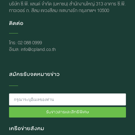
บริษัท ซี.พี. แลนด์ จำกัด (มหาชน) สำนักงานใหญ่ 313 อาคาร ซี.พี.
ทาวเวอร์ ถ. สีลม แขวงสีลม เขตบางรัก กรุงเทพฯ 10500
ติดต่อ
โทร: 02 088 0999
อีเมล: info@cpland.co.th
สมัครรับจดหมายข่าว
รับข่าวสารและสิทธิพิเศษ
เครือข่ายสังคม